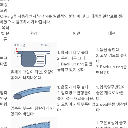
패킹
오링
O-Ring을 사용하면서 발생하는 일반적인 불량 예 및 그 대책을 일람표로 정리
하였으니 참조하시기 바랍니다.
목적
별 분
현상
원인
대책
류
1. 틈을 좁힌다
1. 압력이 너무 높다
2. 고무 경도를 높힌
삐져
2. 틈이 너무 크다
다
나옴
3. Back up ring을 변
3. Back up ring을
용하고 있지 않다
유체가 고압이 되면, 오링이
변용한다
홈에서 삐져나온다.
1. 온도가 너무 높다.
1. 압축영구변형이
압축
2. 압축영구 변형률이
좋은 재료로 바꾼
영구
좋지 않은 재료를 사용.
다.
변형
3. 오링이 가류부족이었
2. seal부를 냉각한
압축된 부분이 평탄하게 변
다.
다.
형되어 버린다.
1. 고온특성이 좋고,