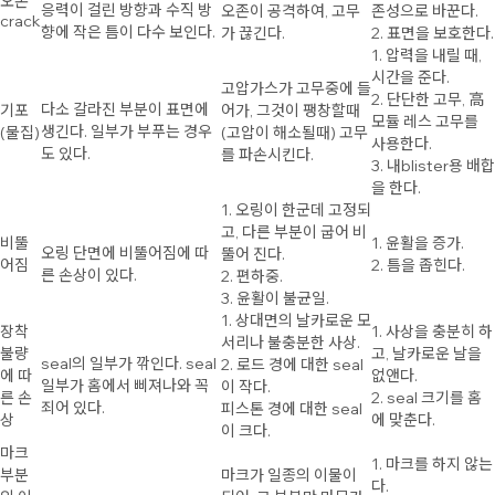
오존
응력이 걸린 방향과 수직 방
오존이 공격하여, 고무
존성으로 바꾼다.
crack
향에 작은 틈이 다수 보인다.
가 끊긴다.
2. 표면을 보호한다.
1. 압력을 내릴 때,
시간을 준다.
고압가스가 고무중에 들
2. 단단한 고무, 高
다소 갈라진 부분이 표면에
기포
어가, 그것이 팽창할때
모듈 레스 고무를
생긴다. 일부가 부푸는 경우
(물집)
(고압이 해소될때) 고무
사용한다.
도 있다.
를 파손시킨다.
3. 내blister용 배합
을 한다.
1. 오링이 한군데 고정되
고, 다른 부분이 굽어 비
비뚤
1. 윤활을 증가.
오링 단면에 비뚤어짐에 따
뚤어 진다.
어짐
2. 틈을 좁힌다.
른 손상이 있다.
2. 편하중.
3. 윤활이 불균일.
1. 상대면의 날카로운 모
장착
1. 사상을 충분히 하
서리나 불충분한 사상.
불량
고, 날카로운 날을
seal의 일부가 깎인다. seal
2. 로드 경에 대한 seal
에 따
없앤다.
일부가 홈에서 삐져나와 꼭
이 작다.
른 손
2. seal 크기를 홈
죄어 있다.
피스톤 경에 대한 seal
상
에 맞춘다.
이 크다.
마크
1. 마크를 하지 않는
부분
마크가 일종의 이물이
다.