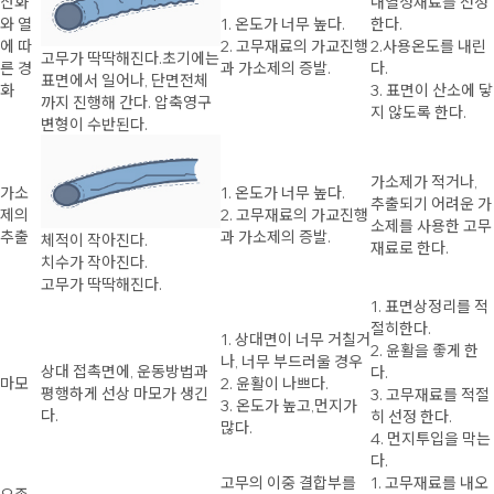
산화
내열성재료를 선정
와 열
1. 온도가 너무 높다.
한다.
에 따
2. 고무재료의 가교진행
2.사용온도를 내린
고무가 딱딱해진다.초기에는
른 경
과 가소제의 증발.
다.
표면에서 일어나, 단면전체
화
3. 표면이 산소에 닿
까지 진행해 간다. 압축영구
지 않도록 한다.
변형이 수반된다.
가소제가 적거나,
가소
1. 온도가 너무 높다.
추출되기 어려운 가
제의
2. 고무재료의 가교진행
소제를 사용한 고무
추출
과 가소제의 증발.
체적이 작아진다.
재료로 한다.
치수가 작아진다.
고무가 딱딱해진다.
1. 표면상정리를 적
절히한다.
1. 상대면이 너무 거칠거
2. 윤활을 좋게 한
나, 너무 부드러울 경우
상대 접촉면에, 운동방법과
다.
마모
2. 윤활이 나쁘다.
평행하게 선상 마모가 생긴
3. 고무재료를 적절
3. 온도가 높고,먼지가
다.
히 선정 한다.
많다.
4. 먼지투입을 막는
다.
고무의 이중 결합부를
1. 고무재료를 내오