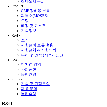
찾아오시는길
Product
CMP 장비용 부품
과불소(MOSEZ)
오링
패킹 및 가스켓
기술정보
R&D
소개
시험설비 보유 현황
시험절차 & 시험의뢰
특허 및 인증 (지적재산권)
ESG
친환경 경영
사회공헌
윤리경영
Support
기술 및 견적문의
채용 문의
복리후생
R&D