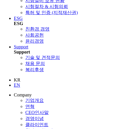
시험설비 보유 현황
시험절차 & 시험의뢰
특허 및 인증 (지적재산권)
ESG
ESG
친환경 경영
사회공헌
윤리경영
Support
Support
기술 및 견적문의
채용 문의
복리후생
KR
EN
Company
기업개요
연혁
CEO인사말
경영이념
클라이언트