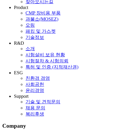
찾아오시는길
Product
CMP 장비용 부품
과불소(MOSEZ)
오링
패킹 및 가스켓
기술정보
R&D
소개
시험설비 보유 현황
시험절차 & 시험의뢰
특허 및 인증 (지적재산권)
ESG
친환경 경영
사회공헌
윤리경영
Support
기술 및 견적문의
채용 문의
복리후생
Company